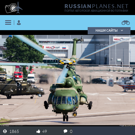
PLANES.NET
RUSSIAN
ПОРТАЛ АВТОРСКОЙ АВИАЦИОННОЙ ФОТОГРАФИИ
НАШИ САЙТЫ
Поиск фотографий
Поиск в реестре
Кратко
Подробно
ВОЙТИ
ЗАРЕГИСТРИРОВАТЬСЯ
1865
49
0