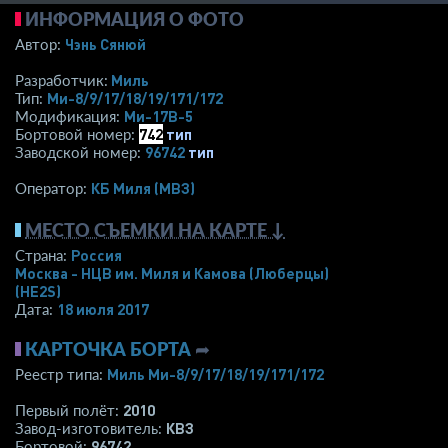
ИНФОРМАЦИЯ О ФОТО
Чэнь Сянюй
Автор:
Миль
Разработчик:
Ми-8/9/17/18/19/171/172
Тип:
Ми-17В-5
Модификация:
742
тип
Бортовой номер:
96742
тип
Заводской номер:
КБ Миля (МВЗ)
Оператор:
МЕСТО СЪЕМКИ НА КАРТЕ ↓
Россия
Страна:
Москва - НЦВ им. Миля и Камова (Люберцы)
(HE2S)
18 июля 2017
Дата:
КАРТОЧКА БОРТА
➦
Миль Ми-8/9/17/18/19/171/172
Реестр типа:
2010
Первый полёт:
КВЗ
Завод-изготовитель:
96742
Бортовой: