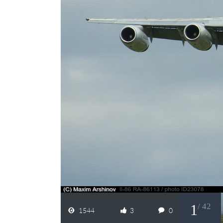
1
/ 42
1544
3
0