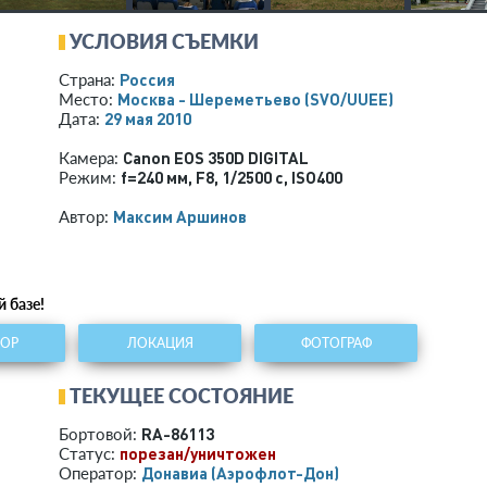
УСЛОВИЯ СЪЕМКИ
Россия
Страна:
Москва - Шереметьево
(SVO/UUEE)
Место:
29 мая 2010
Дата:
Canon EOS 350D DIGITAL
Камера:
f=240 мм
,
F8
,
1/2500 с
,
ISO400
Режим:
Максим Аршинов
Автор:
 базе!
ТОР
ЛОКАЦИЯ
ФОТОГРАФ
ТЕКУЩЕЕ СОСТОЯНИЕ
RA-86113
Бортовой:
порезан/уничтожен
Статус:
Донавиа (Аэрофлот-Дон)
Оператор: