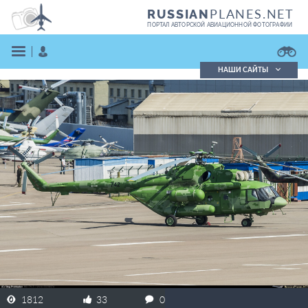
PLANES.NET
RUSSIAN
ПОРТАЛ АВТОРСКОЙ АВИАЦИОННОЙ ФОТОГРАФИИ
НАШИ САЙТЫ
Поиск фотографий
Поиск в реестре
Кратко
Подробно
ВОЙТИ
ЗАРЕГИСТРИРОВАТЬСЯ
1812
33
0