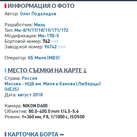
ИНФОРМАЦИЯ О ФОТО
Олег Подкладов
Автор:
Миль
Разработчик:
Ми-8/9/17/18/19/171/172
Тип:
Ми-17В-5
Модификация:
742
тип
Бортовой номер:
96742
тип
Заводской номер:
КБ Миля (МВЗ)
Оператор:
МЕСТО СЪЕМКИ НА КАРТЕ ↓
Россия
Страна:
Москва - НЦВ им. Миля и Камова (Люберцы)
(HE2S)
август 2018
Дата:
NIKON D600
Камера:
80.0-400.0 mm f/4.5-5.6
Объектив:
f=360 мм
,
F8
,
1/1000 с
,
ISO500
Режим:
КАРТОЧКА БОРТА
➦