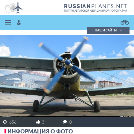
PLANES.NET
RUSSIAN
ПОРТАЛ АВТОРСКОЙ АВИАЦИОННОЙ ФОТОГРАФИИ
НАШИ САЙТЫ
Поиск фотографий
Поиск в реестре
Кратко
Подробно
ВОЙТИ
ЗАРЕГИСТРИРОВАТЬСЯ
656
3
0
ИНФОРМАЦИЯ О ФОТО