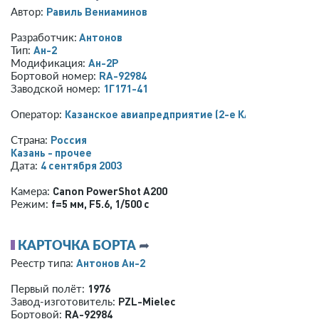
Равиль Вениаминов
Автор:
Антонов
Разработчик:
Ан-2
Тип:
Ан-2Р
Модификация:
RA-92984
Бортовой номер:
1Г171-41
Заводской номер:
Казанское авиапредприятие (2-е КАП)
Оператор:
Россия
Страна:
Казань - прочее
4 сентября 2003
Дата:
Canon PowerShot A200
Камера:
f=5 мм
,
F5.6
,
1/500 с
Режим:
КАРТОЧКА БОРТА
➦
Антонов Ан-2
Реестр типа:
1976
Первый полёт:
PZL-Mielec
Завод-изготовитель:
RA-92984
Бортовой: