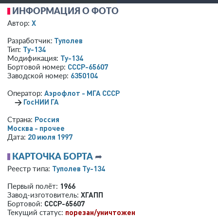
ИНФОРМАЦИЯ О ФОТО
X
Автор:
Туполев
Разработчик:
Ту-134
Тип:
Ту-134
Модификация:
СССР-65607
Бортовой номер:
6350104
Заводской номер:
Аэрофлот - МГА СССР
Оператор:
→
ГосНИИ ГА
Россия
Страна:
Москва - прочее
20 июля 1997
Дата:
КАРТОЧКА БОРТА
➦
Туполев Ту-134
Реестр типа:
1966
Первый полёт:
ХГАПП
Завод-изготовитель:
СССР-65607
Бортовой:
порезан/уничтожен
Текущий статус: