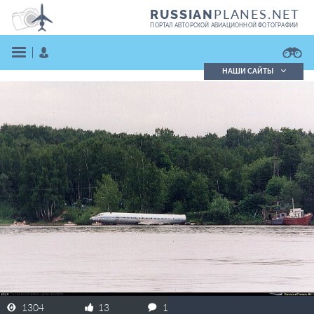
PLANES.NET
RUSSIAN
ПОРТАЛ АВТОРСКОЙ АВИАЦИОННОЙ ФОТОГРАФИИ
НАШИ САЙТЫ
Поиск фотографий
Поиск в реестре
Кратко
Подробно
ВОЙТИ
ЗАРЕГИСТРИРОВАТЬСЯ
1304
13
1