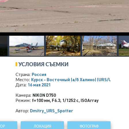
УСЛОВИЯ СЪЕМКИ
Россия
Страна:
Курск - Восточный (а/б Халино)
(URS/UUOK)
Место:
16 мая 2021
Дата:
NIKON D750
Камера:
f=100 мм
,
F6.3
,
1/1252 с
,
ISOArray
Режим:
Dmitry_URS_Spotter
Автор:
ТОР
ЛОКАЦИЯ
ФОТОГРАФ