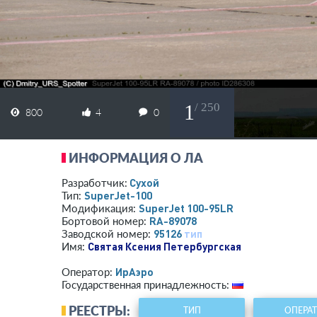
1
/ 250
800
4
0
ИНФОРМАЦИЯ О ЛА
Сухой
Разработчик:
SuperJet-100
Тип:
SuperJet 100-95LR
Модификация:
RA-89078
Бортовой номер:
95126
тип
Заводской номер:
Святая Ксения Петербургская
Имя:
ИрАэро
Оператор:
Государственная принадлежность:
РЕЕСТРЫ:
ТИП
ОПЕРА