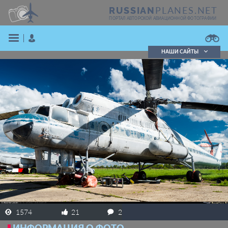
PLANES.NET
RUSSIAN
ПОРТАЛ АВТОРСКОЙ АВИАЦИОННОЙ ФОТОГРАФИИ
НАШИ САЙТЫ
Поиск фотографий
Поиск в реестре
Кратко
Подробно
ВОЙТИ
ЗАРЕГИСТРИРОВАТЬСЯ
1574
21
2
ИНФОРМАЦИЯ О ФОТО