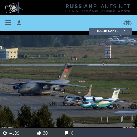
PLANES.NET
RUSSIAN
ПОРТАЛ АВТОРСКОЙ АВИАЦИОННОЙ ФОТОГРАФИИ
НАШИ САЙТЫ
Поиск фотографий
Поиск в реестре
Кратко
Подробно
ВОЙТИ
ЗАРЕГИСТРИРОВАТЬСЯ
4186
30
0