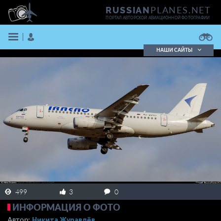
PLANES.NET
RUSSIAN
ПОРТАЛ АВТОРСКОЙ АВИАЦИОННОЙ ФОТОГРАФИИ
НАШИ САЙТЫ
Поиск фотографий
Поиск в реестре
Кратко
Подробно
ВОЙТИ
ЗАРЕГИСТРИРОВАТЬСЯ
499
3
0
ИНФОРМАЦИЯ О ФОТО
Никита Журавлёв
Автор: