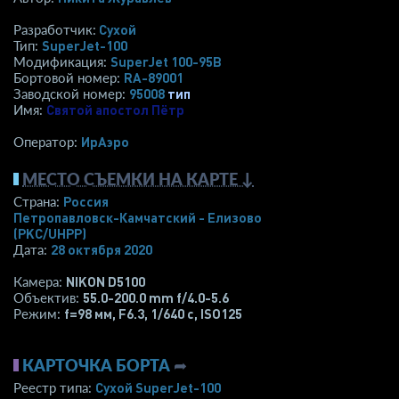
Сухой
Разработчик:
SuperJet-100
Тип:
SuperJet 100-95B
Модификация:
RA-89001
Бортовой номер:
95008
тип
Заводской номер:
Святой апостол Пётр
Имя:
ИрАэро
Оператор:
МЕСТО СЪЕМКИ НА КАРТЕ ↓
Россия
Страна:
Петропавловск-Камчатский - Елизово
(PKC/UHPP)
28 октября 2020
Дата:
NIKON D5100
Камера:
55.0-200.0 mm f/4.0-5.6
Объектив:
f=98 мм
,
F6.3
,
1/640 с
,
ISO125
Режим:
КАРТОЧКА БОРТА
➦
Сухой SuperJet-100
Реестр типа: