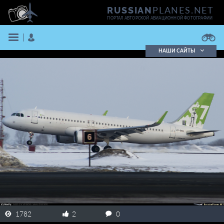
PLANES.NET
RUSSIAN
ПОРТАЛ АВТОРСКОЙ АВИАЦИОННОЙ ФОТОГРАФИИ
НАШИ САЙТЫ
Поиск фотографий
Поиск в реестре
Кратко
Подробно
ВОЙТИ
ЗАРЕГИСТРИРОВАТЬСЯ
1782
2
0