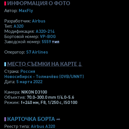
ИНФОРМАЦИЯ О ФОТО
MaxFly
Автор:
Airbus
Разработчик:
A320
Тип:
A320-214
Модификация:
VP-BOG
Бортовой номер:
5559
тип
Заводской номер:
S7 Airlines
Оператор:
МЕСТО СЪЕМКИ НА КАРТЕ ↓
Россия
Страна:
Новосибирск - Толмачёво
(OVB/UNNT)
5 марта 2022
Дата:
NIKON D3100
Камера:
70.0-300.0 mm f/4.0-5.6
Объектив:
f=240 мм
,
F8
,
1/250 с
,
ISO100
Режим:
КАРТОЧКА БОРТА
➦
Airbus A320
Реестр типа: