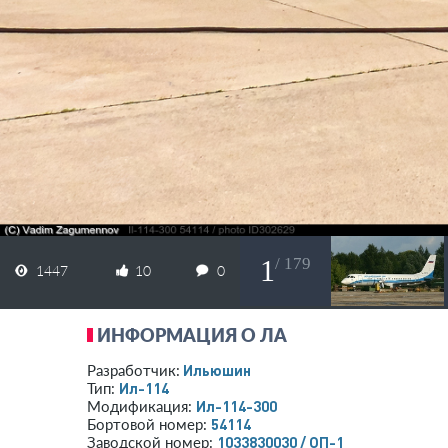
1
/ 179
1447
10
0
ИНФОРМАЦИЯ О ЛА
Ильюшин
Разработчик:
Ил-114
Тип:
Ил-114-300
Модификация:
54114
Бортовой номер:
1033830030 / ОП-1
Заводской номер: