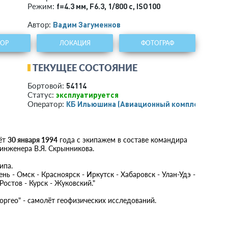
f=4.3 мм
,
F6.3
,
1/800 с
,
ISO100
Режим:
Вадим Загуменнов
Автор:
ТОР
ЛОКАЦИЯ
ФОТОГРАФ
ТЕКУЩЕЕ СОСТОЯНИЕ
54114
Бортовой:
эксплуатируется
Статус:
КБ Ильюшина (Авиационный комплекс)
Оператор:
лёт
30 января 1994
года с экипажем в составе командира
тинженера В.Я. Скрынникова.
ипа.
ь - Омск - Красноярск - Иркутск - Хабаровск - Улан-Удэ -
остов - Курск - Жуковский."
оргео" - самолёт геофизических исследований.