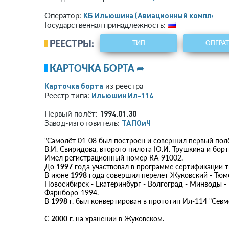
КБ Ильюшина (Авиационный комплекс)
Оператор:
Государственная принадлежность:
РЕЕСТРЫ:
ТИП
ОПЕРА
КАРТОЧКА БОРТА ➦
Карточка борта
из реестра
Ильюшин Ил-114
Реестр типа:
1994.01.30
Первый полёт:
ТАПОиЧ
Завод-изготовитель:
"Самолёт 01-08 был построен и совершил первый по
В.И. Свиридова, второго пилота Ю.И. Трушкина и бор
Имел регистрационный номер RA-91002.
До
1997
года участвовал в программе сертификации т
В июне
1998
года совершил перелет Жуковский - Тюмен
Новосибирск - Екатеринбург - Волгоград - Минводы - Р
Фарнборо-1994.
В
1998
г. был конвертирован в прототип Ил-114 "Севм
С
2000
г. на хранении в Жуковском.