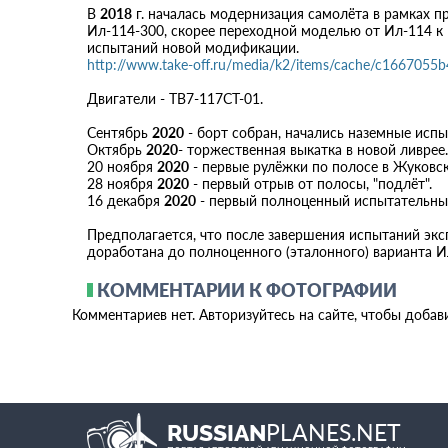
В
2018
г. началась модернизация самолёта в рамках 
Ил-114-300, скорее переходной моделью от Ил-114 к 
испытаний новой модификации.
http://www.take-off.ru/media/k2/items/cache/c1667055
Двигатели - ТВ7-117СТ-01.
Сентябрь
2020
- борт собран, начались наземные испы
Октябрь
2020
- торжественная выкатка в новой ливрее.
20 ноября
2020
- первые рулёжки по полосе в Жуковс
28 ноября
2020
- первый отрыв от полосы, "подлёт".
16 декабря
2020
- первый полноценный испытательный
Предполагается, что после завершения испытаний экс
доработана до полноценного (эталонного) варианта И
КОММЕНТАРИИ К ФОТОГРАФИИ
Комментариев нет. Авторизуйтесь на сайте, чтобы добав
PLANES.NET
RUSSIAN