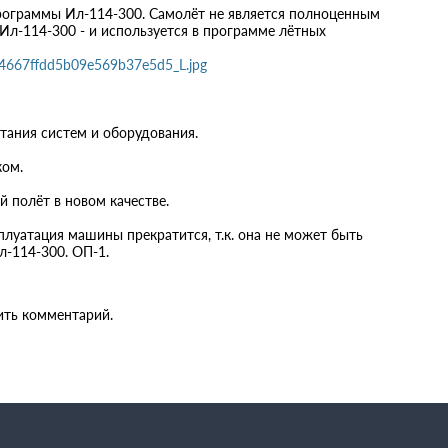
программы Ил-114-300. Самолёт не является полноценным
Ил-114-300 - и используется в программе лётных
b4667ffdd5b09e569b37e5d5_L.jpg
тания систем и оборудования.
ком.
 полёт в новом качестве.
плуатация машины прекратится, т.к. она не может быть
л-114-300. ОП-1.
ить комментарий.