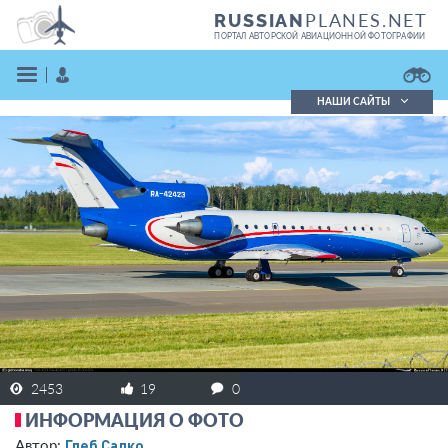
PLANES.NET
RUSSIAN
ПОРТАЛ АВТОРСКОЙ АВИАЦИОННОЙ ФОТОГРАФИИ
НАШИ САЙТЫ
Поиск фотографий
Поиск в реестре
Кратко
Подробно
ВОЙТИ
ЗАРЕГИСТРИРОВАТЬСЯ
2453
19
0
ИНФОРМАЦИЯ О ФОТО
Глеб Салко
Автор: