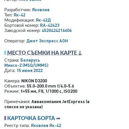
Яковлев
Разработчик:
Як-42
Тип:
Як-42Д
Модификация:
RA-42423
Бортовой номер:
4520424216606
Заводской номер:
Джет Экспресс АОН
Оператор:
МЕСТО СЪЕМКИ НА КАРТЕ ↓
Беларусь
Страна:
Минск-2
(MSQ/UMMS)
15 июня 2022
Дата:
NIKON D3200
Камера:
55.0-200.0 mm f/4.0-5.6
Объектив:
f=55 мм
,
F8
,
1/1000 с
,
ISO200
Режим:
Авиакомпания JetExpress (в
Примечания:
списке не указана)
КАРТОЧКА БОРТА
➦
Яковлев Як-42
Реестр типа: