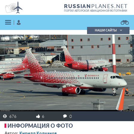
PLANES.NET
RUSSIAN
ПОРТАЛ АВТОРСКОЙ АВИАЦИОННОЙ ФОТОГРАФИИ
НАШИ САЙТЫ
Поиск фотографий
Поиск в реестре
Кратко
Подробно
ВОЙТИ
ЗАРЕГИСТРИРОВАТЬСЯ
676
6
0
ИНФОРМАЦИЯ О ФОТО
Кирилл Колчанов
Автор: