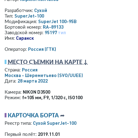
Сухой
Разработчик:
SuperJet-100
Тип:
SuperJet 100-95B
Модификация:
RA-89133
Бортовой номер:
95197
тип
Заводской номер:
Саранск
Имя:
Россия (ГТК)
Оператор:
МЕСТО СЪЕМКИ НА КАРТЕ ↓
Россия
Страна:
Москва - Шереметьево
(SVO/UUEE)
28 марта 2022
Дата:
NIKON D3500
Камера:
f=105 мм
,
F9
,
1/320 с
,
ISO100
Режим:
КАРТОЧКА БОРТА
➦
Сухой SuperJet-100
Реестр типа:
2019.11.01
Первый полёт: