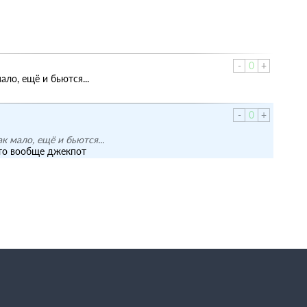
-
0
+
ало, ещё и бьются...
-
0
+
к мало, ещё и бьются...
это вообще джекпот