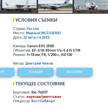
УСЛОВИЯ СЪЕМКИ
Россия
Страна:
Мирный
(MJZ/UERR)
Место:
24 августа 2022
Дата:
Canon EOS 250D
Камера:
EF-S18-55mm f/4-5.6 IS STM
Объектив:
f=18 мм
,
F8
,
1/200 с
,
ISO100
Режим:
Дмитрий Чижов
Автор:
ТОР
ЛОКАЦИЯ
ФОТОГРАФ
ТЕКУЩЕЕ СОСТОЯНИЕ
RA-74037
Бортовой:
порезан/уничтожен
Статус:
ВостСибАэро
Оператор: