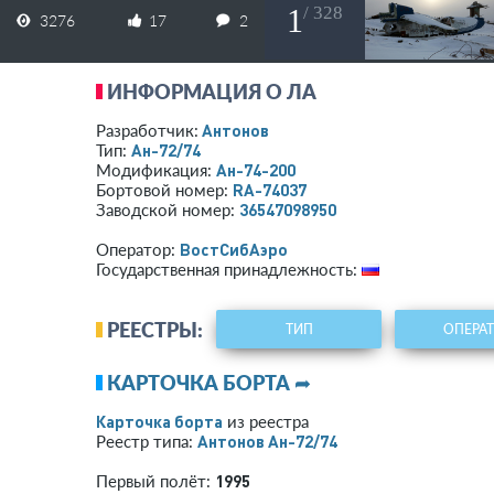
1
/ 328
3276
17
2
ИНФОРМАЦИЯ О ЛА
Антонов
Разработчик:
Ан-72/74
Тип:
Ан-74-200
Модификация:
RA-74037
Бортовой номер:
36547098950
Заводской номер:
ВостСибАэро
Оператор:
Государственная принадлежность:
РЕЕСТРЫ:
ТИП
ОПЕРА
КАРТОЧКА БОРТА ➦
Карточка борта
из реестра
Антонов Ан-72/74
Реестр типа:
1995
Первый полёт: