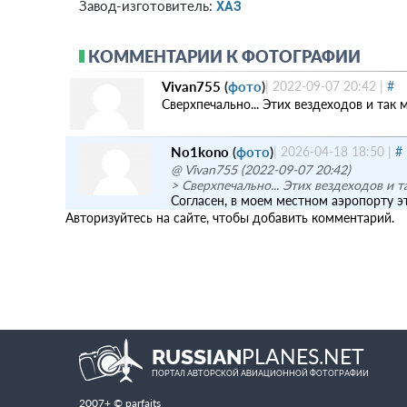
ХАЗ
Завод-изготовитель:
КОММЕНТАРИИ К ФОТОГРАФИИ
Vivan755
(
фото
)
|
2022-09-07 20:42
|
#
Сверхпечально... Этих вездеходов и так м
No1kono
(
фото
)
|
2026-04-18 18:50
|
#
@ Vivan755 (2022-09-07 20:42)
> Сверхпечально... Этих вездеходов и та
Согласен, в моем местном аэропорту 
Авторизуйтесь на сайте, чтобы добавить комментарий.
PLANES.NET
RUSSIAN
ПОРТАЛ АВТОРСКОЙ АВИАЦИОННОЙ ФОТОГРАФИИ
2007+ © parfaits