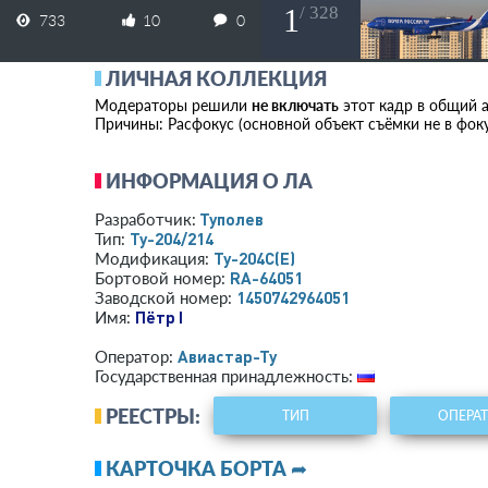
1
/ 328
733
10
0
ЛИЧНАЯ КОЛЛЕКЦИЯ
Модераторы решили
не включать
этот кадр в общий ар
Причины: Расфокус (основной объект съёмки не в фоку
ИНФОРМАЦИЯ О ЛА
Туполев
Разработчик:
Ту-204/214
Тип:
Ту-204С(Е)
Модификация:
RA-64051
Бортовой номер:
1450742964051
Заводской номер:
Пётр I
Имя:
Авиастар-Ту
Оператор:
Государственная принадлежность:
РЕЕСТРЫ:
ТИП
ОПЕРА
КАРТОЧКА БОРТА ➦