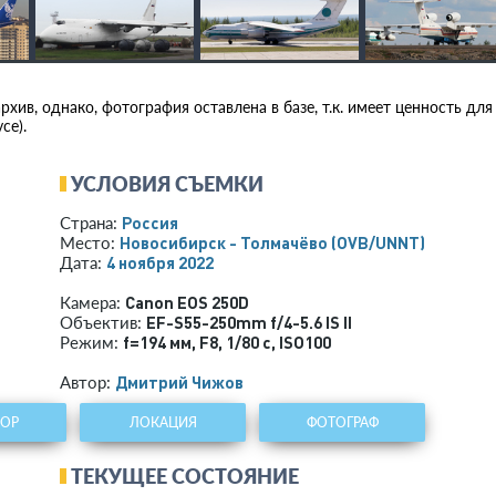
хив, однако, фотография оставлена в базе, т.к. имеет ценность для
се).
УСЛОВИЯ СЪЕМКИ
Россия
Страна:
Новосибирск - Толмачёво
(OVB/UNNT)
Место:
4 ноября 2022
Дата:
Canon EOS 250D
Камера:
EF-S55-250mm f/4-5.6 IS II
Объектив:
f=194 мм
,
F8
,
1/80 с
,
ISO100
Режим:
Дмитрий Чижов
Автор:
ТОР
ЛОКАЦИЯ
ФОТОГРАФ
ТЕКУЩЕЕ СОСТОЯНИЕ