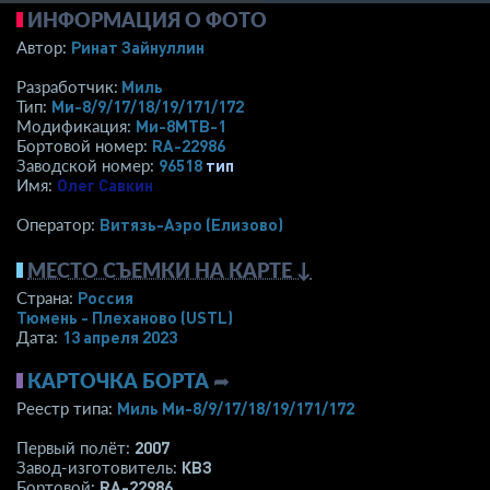
ИНФОРМАЦИЯ О ФОТО
Ринат Зайнуллин
Автор:
Миль
Разработчик:
Ми-8/9/17/18/19/171/172
Тип:
Ми-8МТВ-1
Модификация:
RA-22986
Бортовой номер:
96518
тип
Заводской номер:
Олег Савкин
Имя:
Витязь-Аэро (Елизово)
Оператор:
МЕСТО СЪЕМКИ НА КАРТЕ ↓
Россия
Страна:
Тюмень - Плеханово
(USTL)
13 апреля 2023
Дата:
КАРТОЧКА БОРТА
➦
Миль Ми-8/9/17/18/19/171/172
Реестр типа:
2007
Первый полёт:
КВЗ
Завод-изготовитель:
RA-22986
Бортовой: