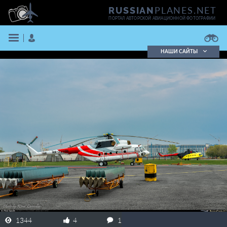
PLANES.NET
RUSSIAN
ПОРТАЛ АВТОРСКОЙ АВИАЦИОННОЙ ФОТОГРАФИИ
НАШИ САЙТЫ
Поиск фотографий
Поиск в реестре
Кратко
Подробно
ВОЙТИ
ЗАРЕГИСТРИРОВАТЬСЯ
1344
4
1