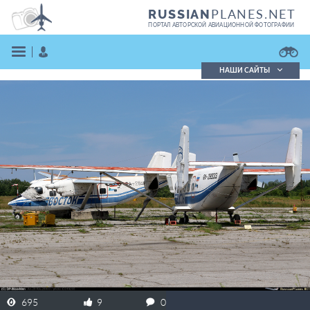
PLANES.NET
RUSSIAN
ПОРТАЛ АВТОРСКОЙ АВИАЦИОННОЙ ФОТОГРАФИИ
НАШИ САЙТЫ
Поиск фотографий
Поиск в реестре
Кратко
Подробно
ВОЙТИ
ЗАРЕГИСТРИРОВАТЬСЯ
695
9
0