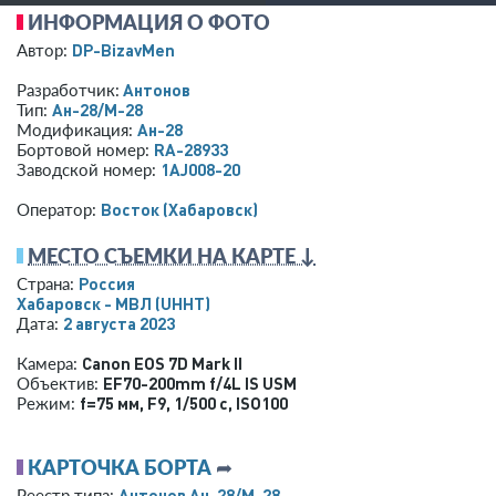
ИНФОРМАЦИЯ О ФОТО
DP-BizavMen
Автор:
Антонов
Разработчик:
Ан-28/M-28
Тип:
Ан-28
Модификация:
RA-28933
Бортовой номер:
1AJ008-20
Заводской номер:
Восток (Хабаровск)
Оператор:
МЕСТО СЪЕМКИ НА КАРТЕ ↓
Россия
Страна:
Хабаровск - МВЛ
(UHHT)
2 августа 2023
Дата:
Canon EOS 7D Mark II
Камера:
EF70-200mm f/4L IS USM
Объектив:
f=75 мм
,
F9
,
1/500 с
,
ISO100
Режим:
КАРТОЧКА БОРТА
➦
Антонов Ан-28/M-28
Реестр типа: