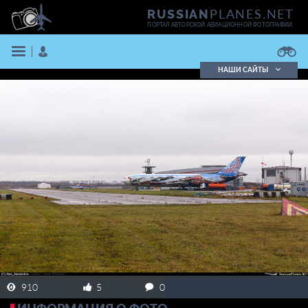
PLANES.NET
RUSSIAN
ПОРТАЛ АВТОРСКОЙ АВИАЦИОННОЙ ФОТОГРАФИИ
НАШИ САЙТЫ
Поиск фотографий
Поиск в реестре
Кратко
Подробно
ВОЙТИ
ЗАРЕГИСТРИРОВАТЬСЯ
910
5
0