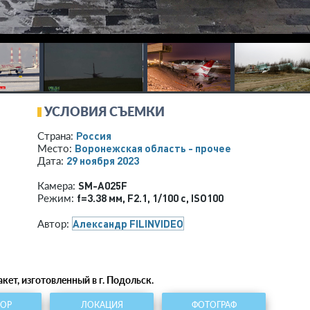
УСЛОВИЯ СЪЕМКИ
Россия
Страна:
Воронежская область - прочее
Место:
29 ноября 2023
Дата:
SM-A025F
Камера:
f=3.38 мм
,
F2.1
,
1/100 с
,
ISO100
Режим:
Александр FILINVIDEO
Автор:
кет, изготовленный в г. Подольск.
ТОР
ЛОКАЦИЯ
ФОТОГРАФ