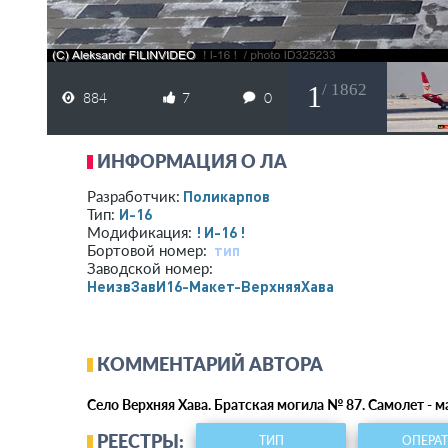
1
/ 1862
884
7
0
ИНФОРМАЦИЯ О ЛА
Поликарпов
Разработчик:
И-16
Тип:
! И-16 !
Модификация:
тип
Бортовой номер:
Заводской номер:
НеизвЗавИ16-Макет-ВерхняяХава
КОММЕНТАРИЙ АВТОРА
Село Верхняя Хава. Братская могила № 87. Самолет - ма
РЕЕСТРЫ:
ТИП
ОПЕРА