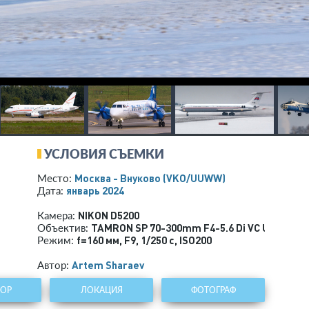
УСЛОВИЯ СЪЕМКИ
Москва - Внуково
(VKO/UUWW)
Место:
январь 2024
Дата:
NIKON D5200
Камера:
TAMRON SP 70-300mm F4-5.6 Di VC USD A00
Объектив:
f=160 мм
,
F9
,
1/250 с
,
ISO200
Режим:
Artem Sharaev
Автор:
ТОР
ЛОКАЦИЯ
ФОТОГРАФ