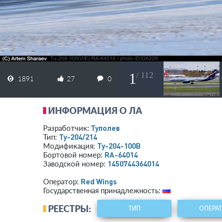
1
/ 112
1891
27
0
ИНФОРМАЦИЯ О ЛА
Туполев
Разработчик:
Ту-204/214
Тип:
Ту-204-100В
Модификация:
RA-64014
Бортовой номер:
1450744364014
Заводской номер:
Red Wings
Оператор:
Государственная принадлежность:
РЕЕСТРЫ:
ТИП
ОПЕРА