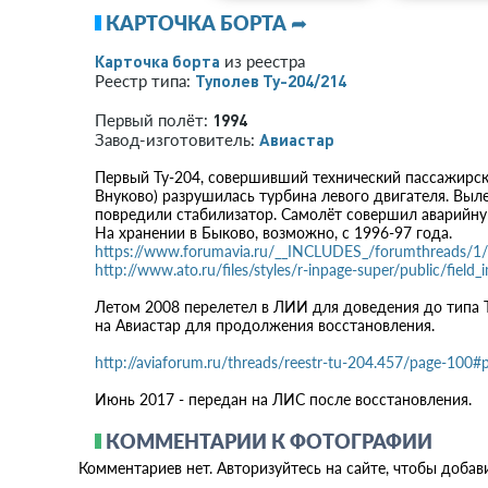
КАРТОЧКА БОРТА ➦
Карточка борта
из реестра
Туполев Ту-204/214
Реестр типа:
1994
Первый полёт:
Авиастар
Завод-изготовитель:
Первый Ту-204, совершивший технический пассажирский
Внуково) разрушилась турбина левого двигателя. Выл
повредили стабилизатор. Самолёт совершил аварийную
На хранении в Быково, возможно, с 1996-97 года.
https://www.forumavia.ru/__INCLUDES_/forumthreads/
http://www.ato.ru/files/styles/r-inpage-super/public/field
Летом 2008 перелетел в ЛИИ для доведения до типа Т
на Авиастар для продолжения восстановления.
http://aviaforum.ru/threads/reestr-tu-204.457/page-100
Июнь 2017 - передан на ЛИС после восстановления.
КОММЕНТАРИИ К ФОТОГРАФИИ
Комментариев нет. Авторизуйтесь на сайте, чтобы добав