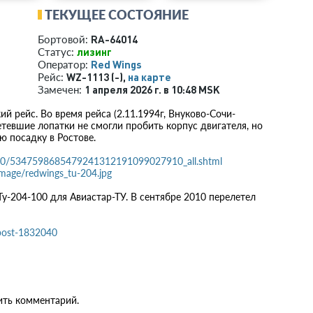
ТЕКУЩЕЕ СОСТОЯНИЕ
RA-64014
Бортовой:
лизинг
Статус:
Red Wings
Оператор:
WZ-1113 (-),
на карте
Рейс:
1 апреля 2026 г. в 10:48 MSK
Замечен:
 рейс. Во время рейса (2.11.1994г, Внуково-Сочи-
етевшие лопатки не смогли пробить корпус двигателя, но
 посадку в Ростове.
1/0/5347598685479241312191099027910_all.shtml
_image/redwings_tu-204.jpg
у-204-100 для Авиастар-ТУ. В сентябре 2010 перелетел
#post-1832040
ить комментарий.