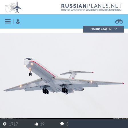
PLANES.NET
RUSSIAN
ПОРТАЛ АВТОРСКОЙ АВИАЦИОННОЙ ФОТОГРАФИИ
НАШИ САЙТЫ
Поиск фотографий
Поиск в реестре
Кратко
Подробно
ВОЙТИ
ЗАРЕГИСТРИРОВАТЬСЯ
1717
19
3