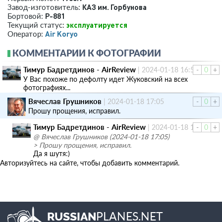
КАЗ им. Горбунова
Завод-изготовитель:
P-881
Бортовой:
эксплуатируется
Текущий статус:
Air Koryo
Оператор:
КОММЕНТАРИИ К ФОТОГРАФИИ
Тимур Бадретдинов - AirReview
|
2024-01-18 16:54
-
0
+
У Вас похоже по дефолту идет Жуковский на всех
фотографиях...
Вячеслав Грушников
|
2024-01-18 17:05
-
0
+
Прошу прощения, исправил.
Тимур Бадретдинов - AirReview
|
2024-01-18 19:50
-
0
+
@ Вячеслав Грушников (2024-01-18 17:05)
> Прошу прощения, исправил.
Да я шутя:)
Авторизуйтесь на сайте, чтобы добавить комментарий.
PLANES.NET
RUSSIAN