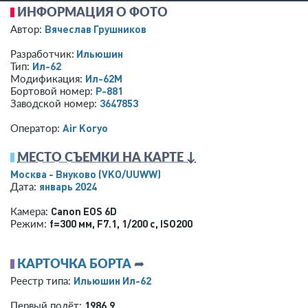
ИНФОРМАЦИЯ О ФОТО
Вячеслав Грушников
Автор:
Ильюшин
Разработчик:
Ил-62
Тип:
Ил-62М
Модификация:
P-881
Бортовой номер:
3647853
Заводской номер:
Air Koryo
Оператор:
МЕСТО СЪЕМКИ НА КАРТЕ ↓
Москва - Внуково
(VKO/UUWW)
январь 2024
Дата:
Canon EOS 6D
Камера:
f=300 мм
,
F7.1
,
1/200 с
,
ISO200
Режим:
КАРТОЧКА БОРТА
➦
Ильюшин Ил-62
Реестр типа:
1986.9
Первый полёт: