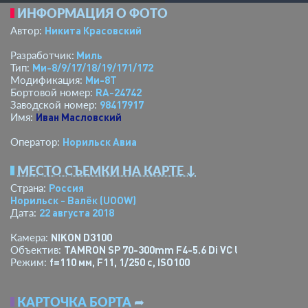
ИНФОРМАЦИЯ О ФОТО
Никита Красовский
Автор:
Миль
Разработчик:
Ми-8/9/17/18/19/171/172
Тип:
Ми-8Т
Модификация:
RA-24742
Бортовой номер:
98417917
Заводской номер:
Иван Масловский
Имя:
Норильск Авиа
Оператор:
МЕСТО СЪЕМКИ НА КАРТЕ ↓
Россия
Страна:
Норильск - Валёк
(UOOW)
22 августа 2018
Дата:
NIKON D3100
Камера:
TAMRON SP 70-300mm F4-5.6 Di VC USD A005N
Объектив:
f=110 мм
,
F11
,
1/250 с
,
ISO100
Режим:
КАРТОЧКА БОРТА
➦