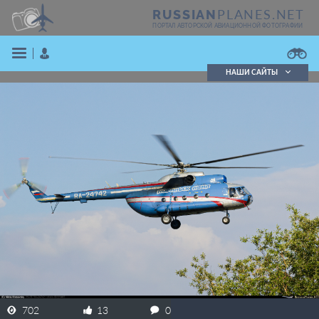
PLANES.NET
RUSSIAN
ПОРТАЛ АВТОРСКОЙ АВИАЦИОННОЙ ФОТОГРАФИИ
НАШИ САЙТЫ
Поиск фотографий
Поиск в реестре
Кратко
Подробно
ВОЙТИ
ЗАРЕГИСТРИРОВАТЬСЯ
702
13
0