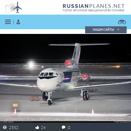
PLANES.NET
RUSSIAN
ПОРТАЛ АВТОРСКОЙ АВИАЦИОННОЙ ФОТОГРАФИИ
НАШИ САЙТЫ
Поиск фотографий
Поиск в реестре
Кратко
Подробно
ВОЙТИ
ЗАРЕГИСТРИРОВАТЬСЯ
2552
24
0