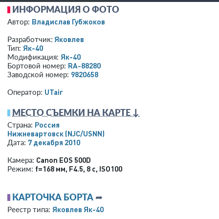
ИНФОРМАЦИЯ О ФОТО
Владислав Губжоков
Автор:
Яковлев
Разработчик:
Як-40
Тип:
Як-40
Модификация:
RA-88280
Бортовой номер:
9820658
Заводской номер:
UTair
Оператор:
МЕСТО СЪЕМКИ НА КАРТЕ ↓
Россия
Страна:
Нижневартовск
(NJC/USNN)
7 декабря 2010
Дата:
Canon EOS 500D
Камера:
f=168 мм
,
F4.5
,
8 с
,
ISO100
Режим:
КАРТОЧКА БОРТА
➦
Яковлев Як-40
Реестр типа: