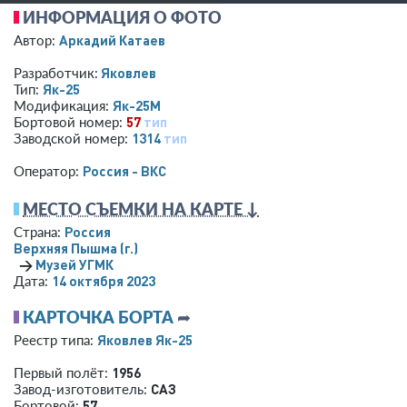
ИНФОРМАЦИЯ О ФОТО
Аркадий Катаев
Автор:
Яковлев
Разработчик:
Як-25
Тип:
Як-25М
Модификация:
57
тип
Бортовой номер:
1314
тип
Заводской номер:
Россия - ВКС
Оператор:
МЕСТО СЪЕМКИ НА КАРТЕ ↓
Россия
Страна:
Верхняя Пышма (г.)
→
Музей УГМК
14 октября 2023
Дата:
КАРТОЧКА БОРТА
➦
Яковлев Як-25
Реестр типа:
1956
Первый полёт:
САЗ
Завод-изготовитель:
57
Бортовой: