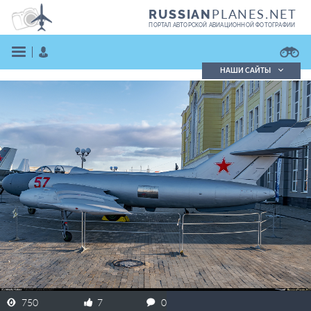
PLANES.NET
RUSSIAN
ПОРТАЛ АВТОРСКОЙ АВИАЦИОННОЙ ФОТОГРАФИИ
НАШИ САЙТЫ
Поиск фотографий
Поиск в реестре
Кратко
Подробно
ВОЙТИ
ЗАРЕГИСТРИРОВАТЬСЯ
750
7
0