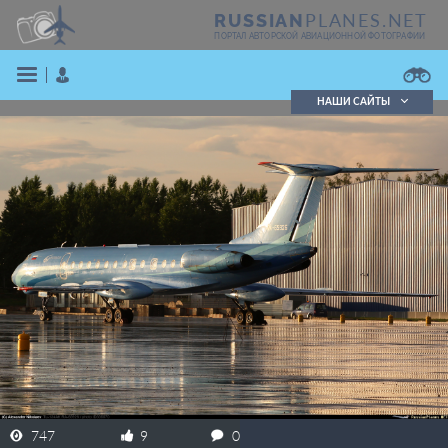
PLANES.NET
RUSSIAN
ПОРТАЛ АВТОРСКОЙ АВИАЦИОННОЙ ФОТОГРАФИИ
НАШИ САЙТЫ
Поиск фотографий
Поиск в реестре
Кратко
Подробно
ВОЙТИ
ЗАРЕГИСТРИРОВАТЬСЯ
747
9
0