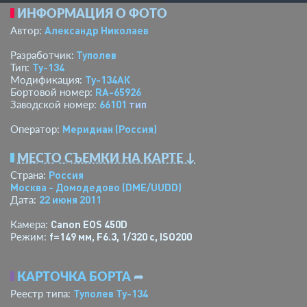
ИНФОРМАЦИЯ О ФОТО
Александр Николаев
Автор:
Туполев
Разработчик:
Ту-134
Тип:
Ту-134АК
Модификация:
RA-65926
Бортовой номер:
66101
тип
Заводской номер:
Меридиан (Россия)
Оператор:
МЕСТО СЪЕМКИ НА КАРТЕ ↓
Россия
Страна:
Москва - Домодедово
(DME/UUDD)
22 июня 2011
Дата:
Canon EOS 450D
Камера:
f=149 мм
,
F6.3
,
1/320 с
,
ISO200
Режим:
КАРТОЧКА БОРТА
➦
Туполев Ту-134
Реестр типа: