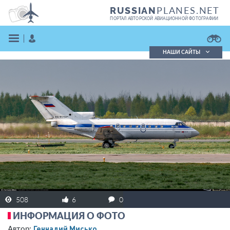
PLANES.NET
RUSSIAN
ПОРТАЛ АВТОРСКОЙ АВИАЦИОННОЙ ФОТОГРАФИИ
НАШИ САЙТЫ
Поиск фотографий
Поиск в реестре
Кратко
Подробно
ВОЙТИ
ЗАРЕГИСТРИРОВАТЬСЯ
508
6
0
ИНФОРМАЦИЯ О ФОТО
Геннадий Мисько
Автор: