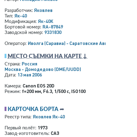
Яковлев
Разработчик:
Як-40
Тип:
Як-40К
Модификация:
RA-87849
Бортовой номер:
9331830
Заводской номер:
Иволга (Саравиа) - Саратовские Авиалинии
Оператор:
МЕСТО СЪЕМКИ НА КАРТЕ ↓
Россия
Страна:
Москва - Домодедово
(DME/UUDD)
13 мая 2006
Дата:
Canon EOS 20D
Камера:
f=200 мм
,
F6.3
,
1/500 с
,
ISO100
Режим:
КАРТОЧКА БОРТА
➦
Яковлев Як-40
Реестр типа:
1973
Первый полёт:
САЗ
Завод-изготовитель: