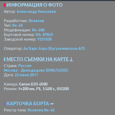
ИНФОРМАЦИЯ О ФОТО
Александр Николаев
Автор:
Яковлев
Разработчик:
Як-40
Тип:
Як-40К
Модификация:
RA-87849
Бортовой номер:
9331830
Заводской номер:
Ак Барс Аэро (Бугульминское АП)
Оператор:
МЕСТО СЪЕМКИ НА КАРТЕ ↓
Россия
Страна:
Москва - Домодедово
(DME/UUDD)
22 июня 2011
Дата:
Canon EOS 450D
Камера:
f=200 мм
,
F5
,
1/400 с
,
ISO200
Режим:
КАРТОЧКА БОРТА
➦
Яковлев Як-40
Реестр типа: