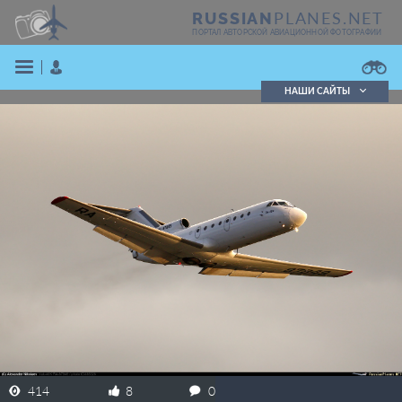
PLANES.NET
RUSSIAN
ПОРТАЛ АВТОРСКОЙ АВИАЦИОННОЙ ФОТОГРАФИИ
НАШИ САЙТЫ
Поиск фотографий
Поиск в реестре
Кратко
Подробно
ВОЙТИ
ЗАРЕГИСТРИРОВАТЬСЯ
414
8
0