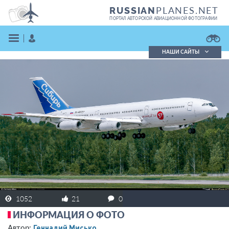
PLANES.NET
RUSSIAN
ПОРТАЛ АВТОРСКОЙ АВИАЦИОННОЙ ФОТОГРАФИИ
НАШИ САЙТЫ
Поиск фотографий
Поиск в реестре
Кратко
Подробно
ВОЙТИ
ЗАРЕГИСТРИРОВАТЬСЯ
1052
21
0
ИНФОРМАЦИЯ О ФОТО
Геннадий Мисько
Автор: