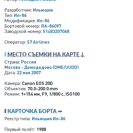
Ильюшин
Разработчик:
Ил-86
Тип:
Ил-86
Модификация:
RA-86097
Бортовой номер:
51483207068
Заводской номер:
S7 Airlines
Оператор:
МЕСТО СЪЕМКИ НА КАРТЕ ↓
Россия
Страна:
Москва - Домодедово
(DME/UUDD)
22 мая 2007
Дата:
Canon EOS 20D
Камера:
70.0-200.0 mm
Объектив:
f=154 мм
,
F9
,
1/800 с
,
ISO100
Режим:
КАРТОЧКА БОРТА
➦
Ильюшин Ил-86
Реестр типа:
1988
Первый полёт: