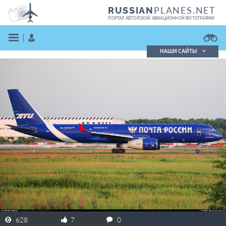
PLANES.NET
RUSSIAN
ПОРТАЛ АВТОРСКОЙ АВИАЦИОННОЙ ФОТОГРАФИИ
НАШИ САЙТЫ
Поиск фотографий
Поиск в реестре
Кратко
Подробно
ВОЙТИ
ЗАРЕГИСТРИРОВАТЬСЯ
628
7
0