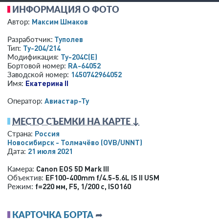
ИНФОРМАЦИЯ О ФОТО
Максим Шмаков
Автор:
Туполев
Разработчик:
Ту-204/214
Тип:
Ту-204С(Е)
Модификация:
RA-64052
Бортовой номер:
1450742964052
Заводской номер:
Екатерина II
Имя:
Авиастар-Ту
Оператор:
МЕСТО СЪЕМКИ НА КАРТЕ ↓
Россия
Страна:
Новосибирск - Толмачёво
(OVB/UNNT)
21 июля 2021
Дата:
Canon EOS 5D Mark III
Камера:
EF100-400mm f/4.5-5.6L IS II USM
Объектив:
f=220 мм
,
F5
,
1/200 с
,
ISO160
Режим:
КАРТОЧКА БОРТА
➦