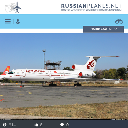
PLANES.NET
RUSSIAN
ПОРТАЛ АВТОРСКОЙ АВИАЦИОННОЙ ФОТОГРАФИИ
НАШИ САЙТЫ
Поиск фотографий
Поиск в реестре
Кратко
Подробно
ВОЙТИ
ЗАРЕГИСТРИРОВАТЬСЯ
914
8
0