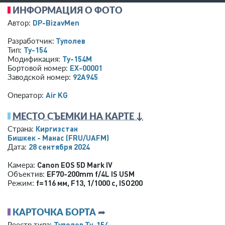
ИНФОРМАЦИЯ О ФОТО
DP-BizavMen
Автор:
Туполев
Разработчик:
Ту-154
Тип:
Ту-154М
Модификация:
EX-00001
Бортовой номер:
92A945
Заводской номер:
Air KG
Оператор:
МЕСТО СЪЕМКИ НА КАРТЕ ↓
Киргизстан
Страна:
Бишкек - Манас
(FRU/UAFM)
28 сентября 2024
Дата:
Canon EOS 5D Mark IV
Камера:
EF70-200mm f/4L IS USM
Объектив:
f=116 мм
,
F13
,
1/1000 с
,
ISO200
Режим:
КАРТОЧКА БОРТА
➦
Туполев Ту-154
Реестр типа: