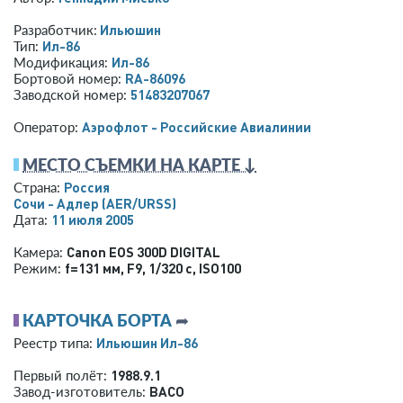
Ильюшин
Разработчик:
Ил-86
Тип:
Ил-86
Модификация:
RA-86096
Бортовой номер:
51483207067
Заводской номер:
Аэрофлот - Российские Авиалинии
Оператор:
МЕСТО СЪЕМКИ НА КАРТЕ ↓
Россия
Страна:
Сочи - Адлер
(AER/URSS)
11 июля 2005
Дата:
Canon EOS 300D DIGITAL
Камера:
f=131 мм
,
F9
,
1/320 с
,
ISO100
Режим:
КАРТОЧКА БОРТА
➦
Ильюшин Ил-86
Реестр типа:
1988.9.1
Первый полёт:
ВАСО
Завод-изготовитель: