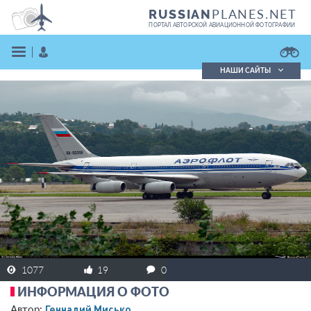
PLANES.NET
RUSSIAN
ПОРТАЛ АВТОРСКОЙ АВИАЦИОННОЙ ФОТОГРАФИИ
НАШИ САЙТЫ
Поиск фотографий
Поиск в реестре
Кратко
Подробно
ВОЙТИ
ЗАРЕГИСТРИРОВАТЬСЯ
1077
19
0
ИНФОРМАЦИЯ О ФОТО
Геннадий Мисько
Автор: