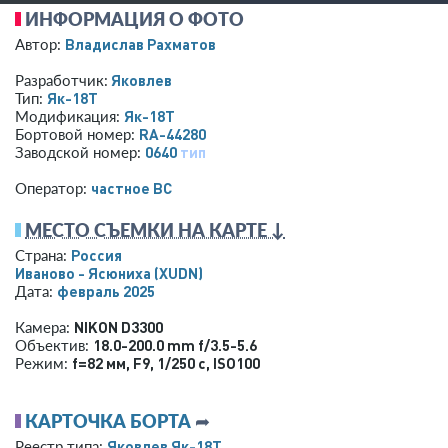
ИНФОРМАЦИЯ О ФОТО
Владислав Рахматов
Автор:
Яковлев
Разработчик:
Як-18Т
Тип:
Як-18Т
Модификация:
RA-44280
Бортовой номер:
0640
тип
Заводской номер:
­частное ВС­
Оператор:
МЕСТО СЪЕМКИ НА КАРТЕ ↓
Россия
Страна:
Иваново - Ясюниха
(XUDN)
февраль 2025
Дата:
NIKON D3300
Камера:
18.0-200.0 mm f/3.5-5.6
Объектив:
f=82 мм
,
F9
,
1/250 с
,
ISO100
Режим:
КАРТОЧКА БОРТА
➦
Яковлев Як-18Т
Реестр типа: