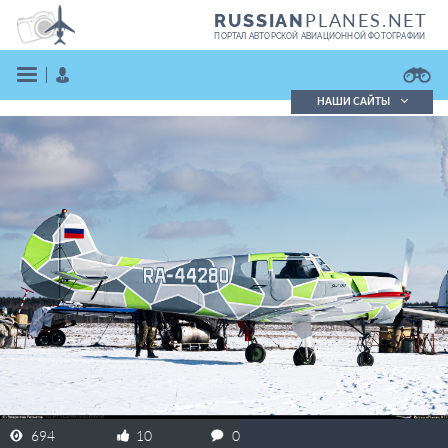
PLANES.NET
RUSSIAN
ПОРТАЛ АВТОРСКОЙ АВИАЦИОННОЙ ФОТОГРАФИИ
НАШИ САЙТЫ
Поиск фотографий
Поиск в реестре
Кратко
Подробно
ВОЙТИ
ЗАРЕГИСТРИРОВАТЬСЯ
694
10
0