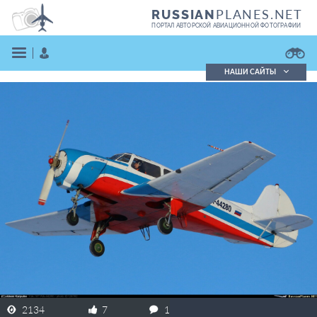
PLANES.NET
RUSSIAN
ПОРТАЛ АВТОРСКОЙ АВИАЦИОННОЙ ФОТОГРАФИИ
НАШИ САЙТЫ
Поиск фотографий
Поиск в реестре
Кратко
Подробно
ВОЙТИ
ЗАРЕГИСТРИРОВАТЬСЯ
2134
7
1