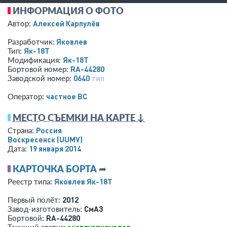
ИНФОРМАЦИЯ О ФОТО
Алексей Карпулёв
Автор:
Яковлев
Разработчик:
Як-18Т
Тип:
Як-18Т
Модификация:
RA-44280
Бортовой номер:
0640
тип
Заводской номер:
­частное ВС­
Оператор:
МЕСТО СЪЕМКИ НА КАРТЕ ↓
Россия
Страна:
Воскресенск
(UUMV)
19 января 2014
Дата:
КАРТОЧКА БОРТА
➦
Яковлев Як-18Т
Реестр типа:
2012
Первый полёт:
СмАЗ
Завод-изготовитель:
RA-44280
Бортовой:
эксплуатируется
Текущий статус: