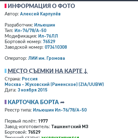
ИНФОРМАЦИЯ О ФОТО
Алексей Карпулёв
Автор:
Ильюшин
Разработчик:
Ил-76/78/А-50
Тип:
Ил-76ЛЛ
Модификация:
76529
Бортовой номер:
073410308
Заводской номер:
ЛИИ им. Громова
Оператор:
МЕСТО СЪЕМКИ НА КАРТЕ ↓
Россия
Страна:
Москва - Жуковский (Раменское)
(ZIA/UUBW)
3 ноября 2015
Дата:
КАРТОЧКА БОРТА
➦
Ильюшин Ил-76/78/А-50
Реестр типа:
1977
Первый полёт:
Ташкентский МЗ
Завод-изготовитель:
76529
Бортовой:
эксплуатируется
Текущий статус: