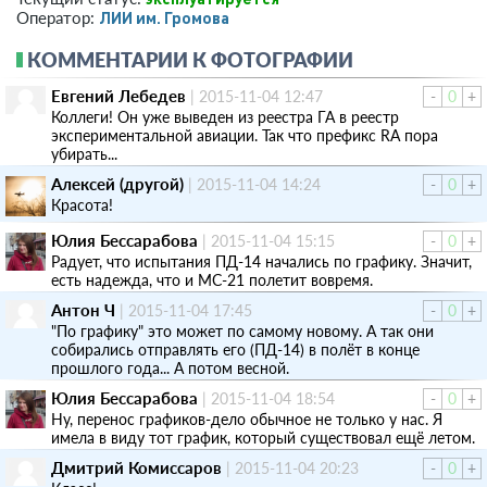
ЛИИ им. Громова
Оператор:
КОММЕНТАРИИ К ФОТОГРАФИИ
Евгений Лебедев
|
2015-11-04 12:47
-
0
+
Коллеги! Он уже выведен из реестра ГА в реестр
экспериментальной авиации. Так что префикс RA пора
убирать...
Алексей (другой)
|
2015-11-04 14:24
-
0
+
Красота!
Юлия Бессарабова
|
2015-11-04 15:15
-
0
+
Радует, что испытания ПД-14 начались по графику. Значит,
есть надежда, что и МС-21 полетит вовремя.
Антон Ч
|
2015-11-04 17:45
-
0
+
"По графику" это может по самому новому. А так они
собирались отправлять его (ПД-14) в полёт в конце
прошлого года... А потом весной.
Юлия Бессарабова
|
2015-11-04 18:54
-
0
+
Ну, перенос графиков-дело обычное не только у нас. Я
имела в виду тот график, который существовал ещё летом.
Дмитрий Комиссаров
|
2015-11-04 20:23
-
0
+