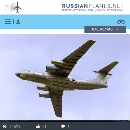
PLANES.NET
RUSSIAN
ПОРТАЛ АВТОРСКОЙ АВИАЦИОННОЙ ФОТОГРАФИИ
НАШИ САЙТЫ
Поиск фотографий
Поиск в реестре
Кратко
Подробно
ВОЙТИ
ЗАРЕГИСТРИРОВАТЬСЯ
14529
71
6