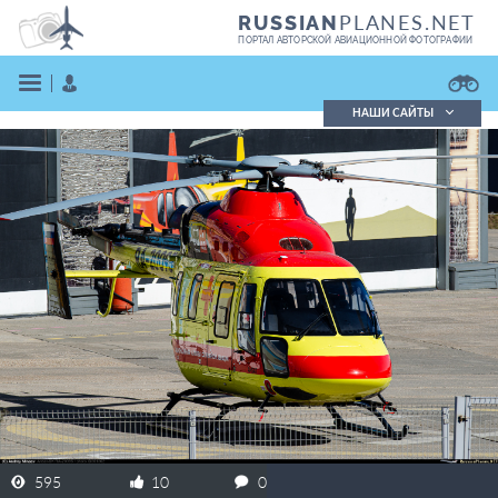
PLANES.NET
RUSSIAN
ПОРТАЛ АВТОРСКОЙ АВИАЦИОННОЙ ФОТОГРАФИИ
НАШИ САЙТЫ
Поиск фотографий
Поиск в реестре
Кратко
Подробно
ВОЙТИ
ЗАРЕГИСТРИРОВАТЬСЯ
595
10
0