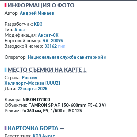
ИНФОРМАЦИЯ О ФОТО
Андрей Минаев
Автор:
КВЗ
Разработчик:
Ансат
Тип:
Ансат-СК
Модификация:
RA-20095
Бортовой номер:
33162
тип
Заводской номер:
Национальная служба санитарной авиации
Оператор:
МЕСТО СЪЕМКИ НА КАРТЕ ↓
Россия
Страна:
Хелипорт-Москва
(UUUZ)
22 марта 2025
Дата:
NIKON D7000
Камера:
TAMRON SP AF 150-600mm F5-6.3 VC USD A011N
Объектив:
f=360 мм
,
F9
,
1/500 с
,
ISO125
Режим:
КАРТОЧКА БОРТА
➦
КВЗ Ансат
Реестр типа: