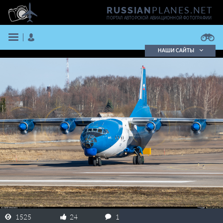
PLANES.NET
RUSSIAN
ПОРТАЛ АВТОРСКОЙ АВИАЦИОННОЙ ФОТОГРАФИИ
НАШИ САЙТЫ
Поиск фотографий
Поиск в реестре
Кратко
Подробно
ВОЙТИ
ЗАРЕГИСТРИРОВАТЬСЯ
1525
24
1