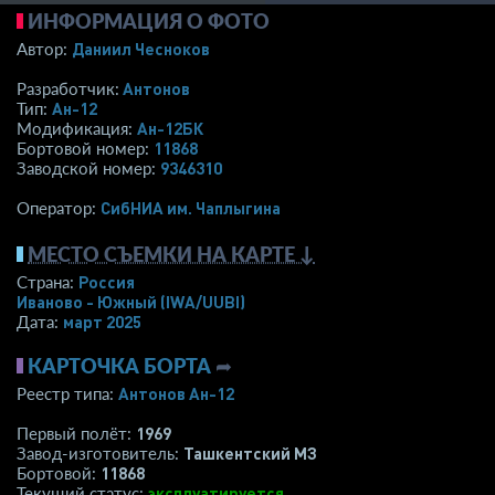
ИНФОРМАЦИЯ О ФОТО
Даниил Чесноков
Автор:
Антонов
Разработчик:
Ан-12
Тип:
Ан-12БК
Модификация:
11868
Бортовой номер:
9346310
Заводской номер:
СибНИА им. Чаплыгина
Оператор:
МЕСТО СЪЕМКИ НА КАРТЕ ↓
Россия
Страна:
Иваново - Южный
(IWA/UUBI)
март 2025
Дата:
КАРТОЧКА БОРТА
➦
Антонов Ан-12
Реестр типа:
1969
Первый полёт:
Ташкентский МЗ
Завод-изготовитель:
11868
Бортовой:
эксплуатируется
Текущий статус: