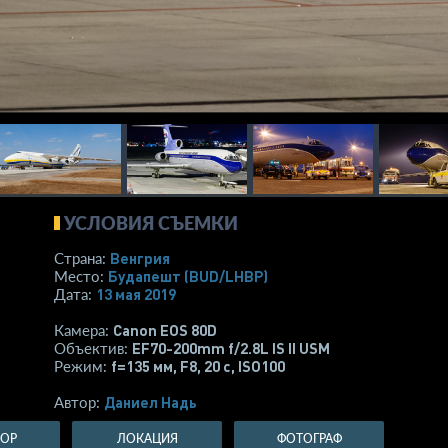
УСЛОВИЯ СЪЕМКИ
Венгрия
Страна:
Будапешт
(BUD/LHBP)
Место:
13 мая 2019
Дата:
Canon EOS 80D
Камера:
EF70-200mm f/2.8L IS II USM
Объектив:
f=135 мм
,
F8
,
20 с
,
ISO100
Режим:
Даниел Надь
Автор:
ТОР
ЛОКАЦИЯ
ФОТОГРАФ