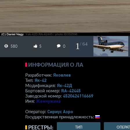
1
/ 64
580
5
0
ИНФОРМАЦИЯ О ЛА
Яковлев
Разработчик:
Як-42
Тип:
Як-42Д
Модификация:
RA-42445
Бортовой номер:
4520424116669
Заводской номер:
Жемчужина
Имя:
Сириус Аэро
Оператор:
Государственная принадлежность:
РЕЕСТРЫ:
ТИП
ОПЕРА