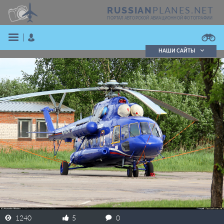
PLANES.NET
RUSSIAN
ПОРТАЛ АВТОРСКОЙ АВИАЦИОННОЙ ФОТОГРАФИИ
НАШИ САЙТЫ
Поиск фотографий
Поиск в реестре
Кратко
Подробно
ВОЙТИ
ЗАРЕГИСТРИРОВАТЬСЯ
1240
5
0