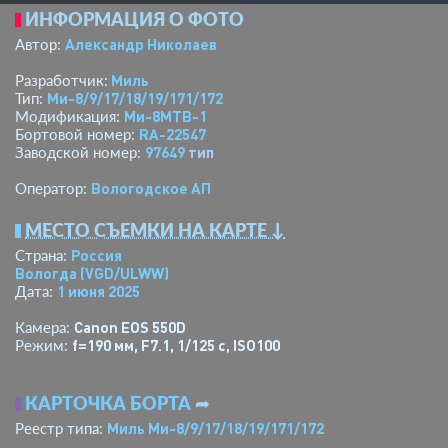
ИНФОРМАЦИЯ О ФОТО
Александр Николаев
Автор:
Миль
Разработчик:
Ми-8/9/17/18/19/171/172
Тип:
Ми-8МТВ-1
Модификация:
RA-22547
Бортовой номер:
97649
тип
Заводской номер:
Вологодское АП
Оператор:
МЕСТО СЪЕМКИ НА КАРТЕ ↓
Россия
Страна:
Вологда
(VGD/ULWW)
1 июня 2025
Дата:
Canon EOS 550D
Камера:
f=190 мм
,
F7.1
,
1/125 с
,
ISO100
Режим:
КАРТОЧКА БОРТА
➦
Миль Ми-8/9/17/18/19/171/172
Реестр типа: