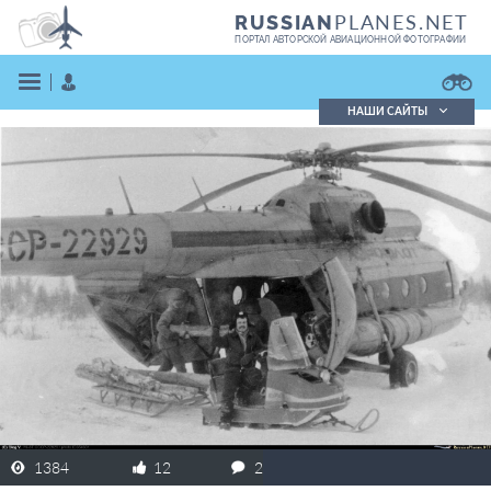
PLANES.NET
RUSSIAN
ПОРТАЛ АВТОРСКОЙ АВИАЦИОННОЙ ФОТОГРАФИИ
НАШИ САЙТЫ
Поиск фотографий
Поиск в реестре
Кратко
Подробно
ВОЙТИ
ЗАРЕГИСТРИРОВАТЬСЯ
1384
12
2