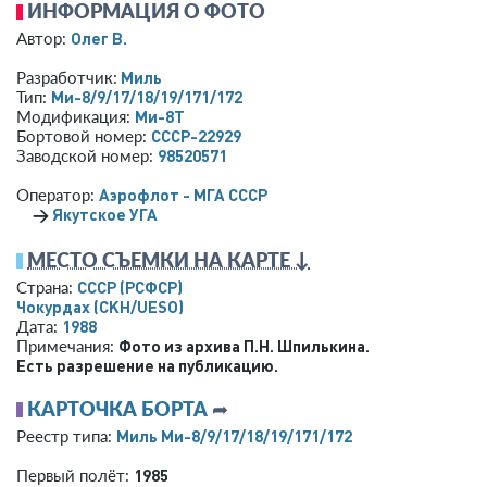
ИНФОРМАЦИЯ О ФОТО
Олег В.
Автор:
Миль
Разработчик:
Ми-8/9/17/18/19/171/172
Тип:
Ми-8Т
Модификация:
СССР-22929
Бортовой номер:
98520571
Заводской номер:
Аэрофлот - МГА СССР
Оператор:
→
Якутское УГА
МЕСТО СЪЕМКИ НА КАРТЕ ↓
СССР (РСФСР)
Страна:
Чокурдах
(CKH/UESO)
1988
Дата:
Фото из архива П.Н. Шпилькина.
Примечания:
Есть разрешение на публикацию.
КАРТОЧКА БОРТА
➦
Миль Ми-8/9/17/18/19/171/172
Реестр типа:
1985
Первый полёт: