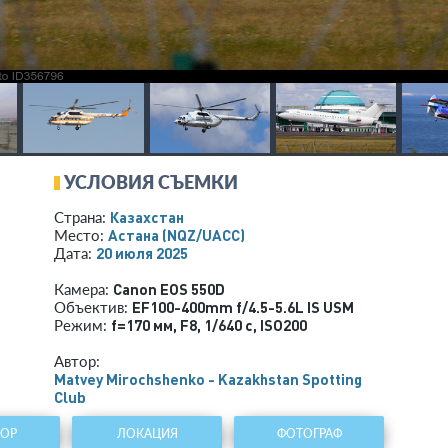
УСЛОВИЯ СЪЕМКИ
Казахстан
Страна:
Астана
(NQZ/UACC)
Место:
20 июля 2025
Дата:
Canon EOS 550D
Камера:
EF100-400mm f/4.5-5.6L IS USM
Объектив:
f=170 мм
,
F8
,
1/640 с
,
ISO200
Режим:
Автор:
Matvey Mirochshenko - Kazakhstan Spotting
Club
ТОР
ЛОКАЦИЯ
ФОТОГРАФ