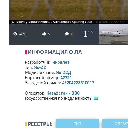
1
/ 3
490
6
0
ИНФОРМАЦИЯ О ЛА
Яковлев
Разработчик:
Як-42
Тип:
Як-42Д
Модификация:
42721
Бортовой номер:
45204223310017
Заводской номер:
Казахстан - ВВС
Оператор:
Государственная принадлежность:
РЕЕСТРЫ:
ТИП
ОПЕРА