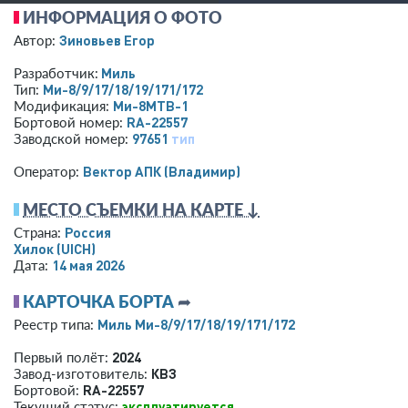
ИНФОРМАЦИЯ О ФОТО
Зиновьев Егор
Автор:
Миль
Разработчик:
Ми-8/9/17/18/19/171/172
Тип:
Ми-8МТВ-1
Модификация:
RA-22557
Бортовой номер:
97651
тип
Заводской номер:
Вектор АПК (Владимир)
Оператор:
МЕСТО СЪЕМКИ НА КАРТЕ ↓
Россия
Страна:
Хилок
(UICH)
14 мая 2026
Дата:
КАРТОЧКА БОРТА
➦
Миль Ми-8/9/17/18/19/171/172
Реестр типа:
2024
Первый полёт:
КВЗ
Завод-изготовитель:
RA-22557
Бортовой:
эксплуатируется
Текущий статус: