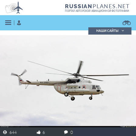
PLANES.NET
RUSSIAN
ПОРТАЛ АВТОРСКОЙ АВИАЦИОННОЙ ФОТОГРАФИИ
НАШИ САЙТЫ
Поиск фотографий
Поиск в реестре
Кратко
Подробно
ВОЙТИ
ЗАРЕГИСТРИРОВАТЬСЯ
644
6
0