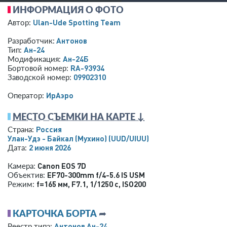
ИНФОРМАЦИЯ О ФОТО
Ulan-Ude Spotting Team
Автор:
Антонов
Разработчик:
Ан-24
Тип:
Ан-24Б
Модификация:
RA-93934
Бортовой номер:
09902310
Заводской номер:
ИрАэро
Оператор:
МЕСТО СЪЕМКИ НА КАРТЕ ↓
Россия
Страна:
Улан-Удэ - Байкал (Мухино)
(UUD/UIUU)
2 июня 2026
Дата:
Canon EOS 7D
Камера:
EF70-300mm f/4-5.6 IS USM
Объектив:
f=165 мм
,
F7.1
,
1/1250 с
,
ISO200
Режим:
КАРТОЧКА БОРТА
➦
Антонов Ан-24
Реестр типа: