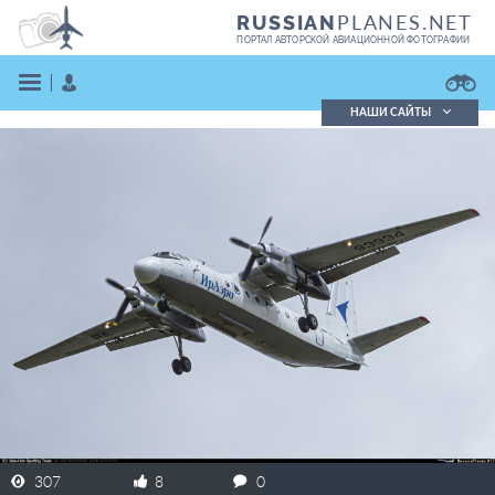
PLANES.NET
RUSSIAN
ПОРТАЛ АВТОРСКОЙ АВИАЦИОННОЙ ФОТОГРАФИИ
НАШИ САЙТЫ
Поиск фотографий
Поиск в реестре
Кратко
Подробно
ВОЙТИ
ЗАРЕГИСТРИРОВАТЬСЯ
307
8
0