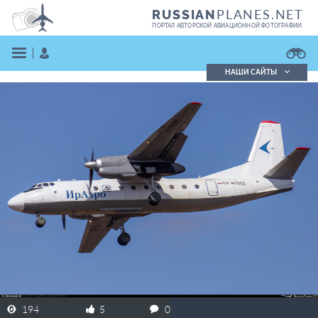
PLANES.NET
RUSSIAN
ПОРТАЛ АВТОРСКОЙ АВИАЦИОННОЙ ФОТОГРАФИИ
НАШИ САЙТЫ
Поиск фотографий
Поиск в реестре
Кратко
Подробно
ВОЙТИ
ЗАРЕГИСТРИРОВАТЬСЯ
194
5
0