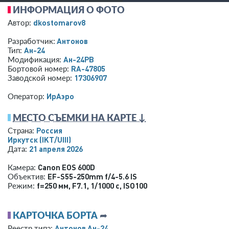
ИНФОРМАЦИЯ О ФОТО
dkostomarov8
Автор:
Антонов
Разработчик:
Ан-24
Тип:
Ан-24РВ
Модификация:
RA-47805
Бортовой номер:
17306907
Заводской номер:
ИрАэро
Оператор:
МЕСТО СЪЕМКИ НА КАРТЕ ↓
Россия
Страна:
Иркутск
(IKT/UIII)
21 апреля 2026
Дата:
Canon EOS 600D
Камера:
EF-S55-250mm f/4-5.6 IS
Объектив:
f=250 мм
,
F7.1
,
1/1000 с
,
ISO100
Режим:
КАРТОЧКА БОРТА
➦
Антонов Ан-24
Реестр типа: