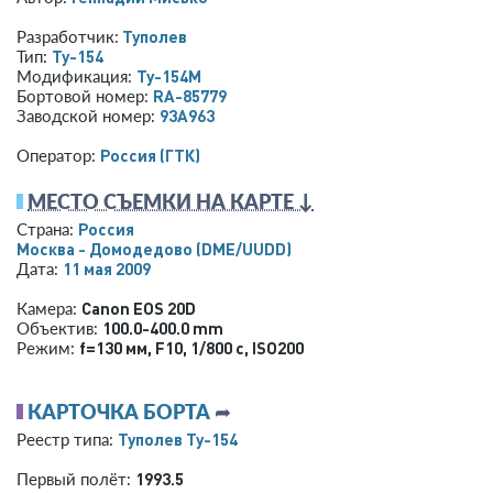
Туполев
Разработчик:
Ту-154
Тип:
Ту-154М
Модификация:
RA-85779
Бортовой номер:
93A963
Заводской номер:
Россия (ГТК)
Оператор:
МЕСТО СЪЕМКИ НА КАРТЕ ↓
Россия
Страна:
Москва - Домодедово
(DME/UUDD)
11 мая 2009
Дата:
Canon EOS 20D
Камера:
100.0-400.0 mm
Объектив:
f=130 мм
,
F10
,
1/800 с
,
ISO200
Режим:
КАРТОЧКА БОРТА
➦
Туполев Ту-154
Реестр типа:
1993.5
Первый полёт: