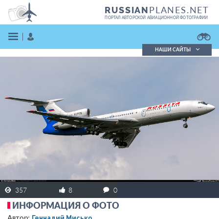
PLANES.NET
RUSSIAN
ПОРТАЛ АВТОРСКОЙ АВИАЦИОННОЙ ФОТОГРАФИИ
НАШИ САЙТЫ
Поиск фотографий
Поиск в реестре
Кратко
Подробно
ВОЙТИ
ЗАРЕГИСТРИРОВАТЬСЯ
357
8
0
ИНФОРМАЦИЯ О ФОТО
Геннадий Мисько
Автор: