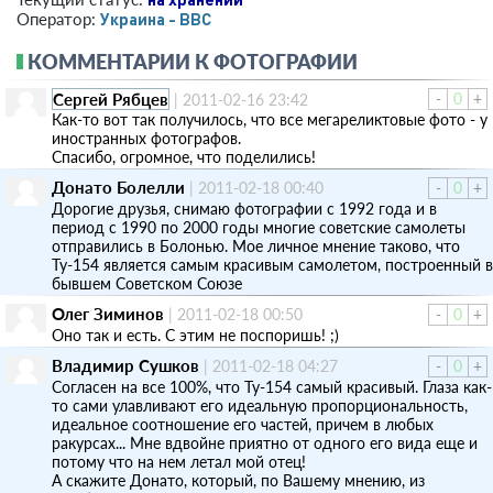
Украина - ВВС
Оператор:
КОММЕНТАРИИ К ФОТОГРАФИИ
Сергей Рябцев
-
0
+
|
2011-02-16 23:42
Как-то вот так получилось, что все мегареликтовые фото - у
иностранных фотографов.
Спасибо, огромное, что поделились!
Донато Болелли
|
2011-02-18 00:40
-
0
+
Дорогие друзья, снимаю фотографии с 1992 года и в
период с 1990 по 2000 годы многие советские самолеты
отправились в Болонью. Мое личное мнение таково, что
Ту-154 является самым красивым самолетoм, построенный в
бывшем Советском Союзе
Олег Зиминов
|
2011-02-18 00:50
-
0
+
Оно так и есть. С этим не поспоришь! ;)
Владимир Сушков
|
2011-02-18 04:27
-
0
+
Согласен на все 100%, что Ту-154 самый красивый. Глаза как-
то сами улавливают его идеальную пропорциональность,
идеальное соотношение его частей, причем в любых
ракурсах... Мне вдвойне приятно от одного его вида еще и
потому что на нем летал мой отец!
А скажите Донато, который, по Вашему мнению, из