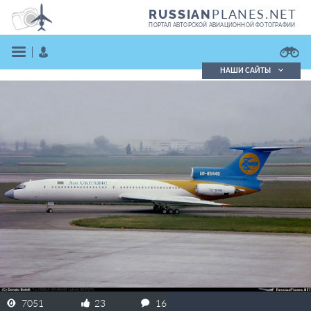
PLANES.NET
RUSSIAN
ПОРТАЛ АВТОРСКОЙ АВИАЦИОННОЙ ФОТОГРАФИИ
НАШИ САЙТЫ
Поиск фотографий
Поиск в реестре
Кратко
Подробно
ВОЙТИ
ЗАРЕГИСТРИРОВАТЬСЯ
7051
23
16