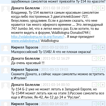
зарубежных самолетов может превзойти Ту-154 по красоте?
Донато Болелли
|
2011-02-18 23:07
-
0
+
Владимир, Ту-154 является самым красивым самолетoм
когда-либо построенных 3 двигателей.Боинг-727,
безусловно, уродливее. Если я должен сказать, что мне
нравится так много эфирного времени .... Это легендарный
747 Jumbo Jet, что я летел много раз. Если хотите, то вы
можете видеть в форумe, VolaBologna Donabol744 (
http://volabologna.no-ip.org/forum/)
. Я вице-президент
www.volabologna.it
VolaBologna
Кирилл Тарасов
|
2011-03-12 03:15
-
0
+
Малороссийский Ту-154Б! А что не плохая окраска!
Донато Болелли
|
2011-03-12 16:29
-
0
+
Дa очень красивый !!!
Кирилл Тарасов
|
2011-03-13 19:03
-
0
+
Скажите Донато, а сейчас наши самолеты можно встретить
в Италии?
Донато Болелли
|
2011-03-14 00:50
-
0
+
Ту-154 Б-2 уже не может летать в Западной Европе, но
Ту-154М может летать как на этапе 3.Русские самолеты все
еще в Италии, Як-42, Ан-12 до 24 и "Руслан".
Кирилл Тарасов
|
2011-03-14 02:39
-
0
+