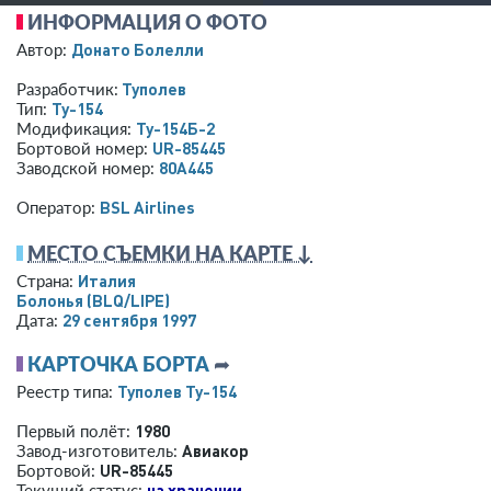
ИНФОРМАЦИЯ О ФОТО
Донато Болелли
Автор:
Туполев
Разработчик:
Ту-154
Тип:
Ту-154Б-2
Модификация:
UR-85445
Бортовой номер:
80A445
Заводской номер:
BSL Airlines
Оператор:
МЕСТО СЪЕМКИ НА КАРТЕ ↓
Италия
Страна:
Болонья
(BLQ/LIPE)
29 сентября 1997
Дата:
КАРТОЧКА БОРТА
➦
Туполев Ту-154
Реестр типа:
1980
Первый полёт:
Авиакор
Завод-изготовитель:
UR-85445
Бортовой:
на хранении
Текущий статус: