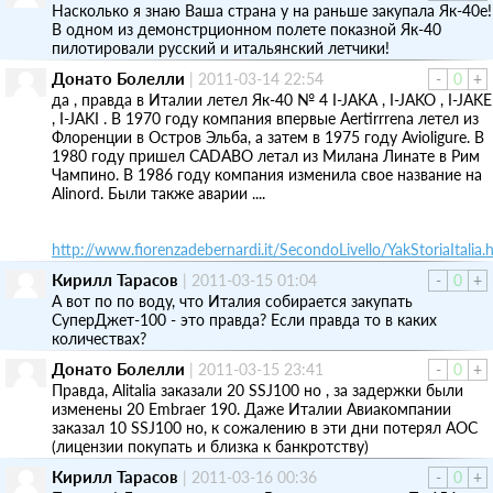
Насколько я знаю Ваша страна у на раньше закупала Як-40е!
В одном из демонстрционном полете показной Як-40
пилотировали русский и итальянский летчики!
Донато Болелли
|
2011-03-14 22:54
-
0
+
дa , правда в Италии летел Як-40 № 4 I-JAKA , I-JAKO , I-JAKE
, I-JAKI . В 1970 году компания впервые Aertirrrena летел из
Флоренции в Остров Эльба, а затем в 1975 году Avioligure. В
1980 году пришел CADABO летал из Милана Линате в Рим
Чампино. В 1986 году компания изменила свое название на
Alinord. Были также аварии ....
http://www.fiorenzadebernardi.it/SecondoLivello/YakStoriaItalia.
Кирилл Тарасов
|
2011-03-15 01:04
-
0
+
А вот по по воду, что Италия собирается закупать
СуперДжет-100 - это правда? Если правда то в каких
количествах?
Донато Болелли
|
2011-03-15 23:41
-
0
+
Правда, Alitalia заказали 20 SSJ100 но , за задержки были
изменены 20 Embraer 190. Даже Италии Авиакомпании
заказал 10 SSJ100 но, к сожалению в эти дни потерял AOC
(лицензии покупать и близка к банкротству)
Кирилл Тарасов
|
2011-03-16 00:36
-
0
+