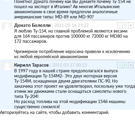
Понятно! Донато почему как Вы думаете почему Ту-154 не
пошел на экспорт в Италию? Ав многие Итальянские
авиакомпании в свое время предпочли аналогичные
американские типы: MD-89 или MD-90?
Донато Болелли
|
2011-03-16 23:22
-
0
+
Я люблю Ту-154, но главной проблемой являются весами
для 164 пассажиров против 100000 кг 72000 кг MD80 на
172 пассажиров.
Чрезмерное потребление керосина привели к исключению
из любой европейской авиакомпании
Кирилл Тарасов
|
2011-03-17 00:13
-
0
+
В 1997 году в нашей стране предополагался выпуск
модификации Ту-154М2- Это двух моторная версия
Ту-154М, оснащенная двумя двигателями ПС-90. Но
заказчика этот проект не удовлетворил, поскольку уже тогда
этими же движками стали оснащаться самолеты нового
типа Ту-204!
Но расход топлива на этой модификации 154й машины
существенно снизился!
Авторизуйтесь на сайте, чтобы добавить комментарий.