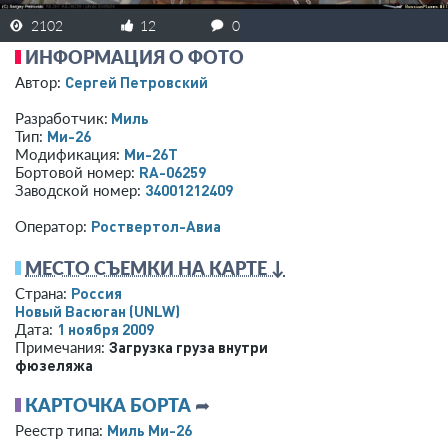
2102
12
0
ИНФОРМАЦИЯ О ФОТО
Сергей Петровский
Автор:
Миль
Разработчик:
Ми-26
Тип:
Ми-26Т
Модификация:
RA-06259
Бортовой номер:
34001212409
Заводской номер:
Роствертол-Авиа
Оператор:
МЕСТО СЪЕМКИ НА КАРТЕ ↓
Россия
Страна:
Новый Васюган
(UNLW)
1 ноября 2009
Дата:
Загрузка груза внутри
Примечания:
фюзеляжа
КАРТОЧКА БОРТА
➦
Миль Ми-26
Реестр типа: