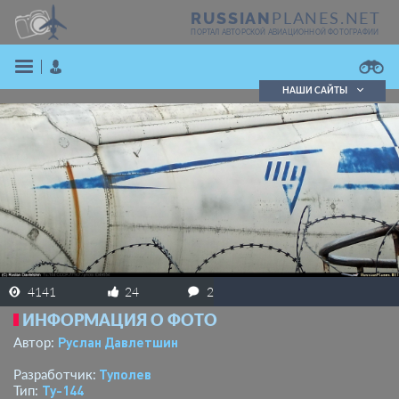
PLANES.NET
RUSSIAN
ПОРТАЛ АВТОРСКОЙ АВИАЦИОННОЙ ФОТОГРАФИИ
НАШИ САЙТЫ
Поиск фотографий
Поиск в реестре
Кратко
Подробно
ВОЙТИ
4141
24
2
ИНФОРМАЦИЯ О ФОТО
ЗАРЕГИСТРИРОВАТЬСЯ
Руслан Давлетшин
Автор:
Туполев
Разработчик:
Ту-144
Тип: