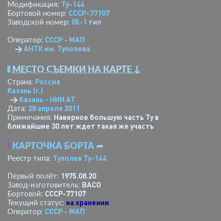
Ту-144
Модификация:
СССР-77107
Бортовой номер:
05-1
тип
Заводской номер:
СССР - МАП
Оператор:
→
АНТК им. Туполева
МЕСТО СЪЕМКИ НА КАРТЕ ↓
Россия
Страна:
Казань (г.)
→
Казань - НИИ АТ
28 апреля 2011
Дата:
Наверное большую часть Ту в
Примечания:
ближайшие 30 лет ждет такая же участь
КАРТОЧКА БОРТА
➦
Туполев Ту-144
Реестр типа:
1975.08.20
Первый полёт:
ВАСО
Завод-изготовитель:
СССР-77107
Бортовой:
на хранении
Текущий статус:
СССР - МАП
Оператор: