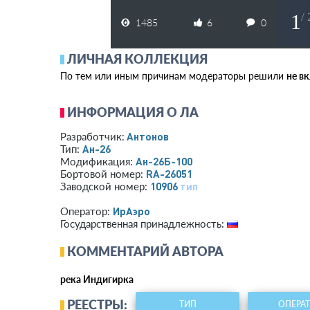
1
/
1485
6
0
ЛИЧНАЯ КОЛЛЕКЦИЯ
По тем или иным причинам модераторы решили
не в
ИНФОРМАЦИЯ О ЛА
Антонов
Разработчик:
Ан-26
Тип:
Ан-26Б-100
Модификация:
RA-26051
Бортовой номер:
10906
тип
Заводской номер:
ИрАэро
Оператор:
Государственная принадлежность:
КОММЕНТАРИЙ АВТОРА
река Индигирка
РЕЕСТРЫ:
ТИП
ОПЕРА