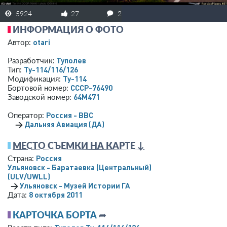
5924
27
2
ИНФОРМАЦИЯ О ФОТО
otari
Автор:
Туполев
Разработчик:
Ту-114/116/126
Тип:
Ту-114
Модификация:
СССР-76490
Бортовой номер:
64M471
Заводской номер:
Россия - ВВС
Оператор:
→
Дальняя Авиация (ДА)
МЕСТО СЪЕМКИ НА КАРТЕ ↓
Россия
Страна:
Ульяновск - Баратаевка (Центральный)
(ULV/UWLL)
→
Ульяновск - Музей Истории ГА
8 октября 2011
Дата:
КАРТОЧКА БОРТА
➦