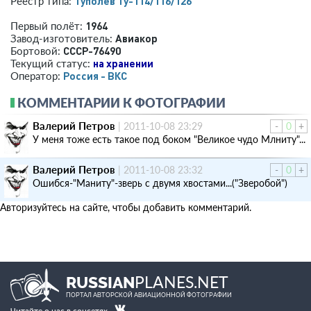
Туполев Ту-114/116/126
Реестр типа:
1964
Первый полёт:
Авиакор
Завод-изготовитель:
СССР-76490
Бортовой:
на хранении
Текущий статус:
Россия - ВКС
Оператор:
КОММЕНТАРИИ К ФОТОГРАФИИ
Валерий Петров
|
2011-10-08 23:29
-
0
+
У меня тоже есть такое под боком "Великое чудо Млниту"...
Валерий Петров
|
2011-10-08 23:32
-
0
+
Ошибся-"Маниту"-зверь с двумя хвостами...("Зверобой")
Авторизуйтесь на сайте, чтобы добавить комментарий.
PLANES.NET
RUSSIAN
ПОРТАЛ АВТОРСКОЙ АВИАЦИОННОЙ ФОТОГРАФИИ
Читайте о нас в соцсетях