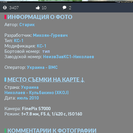
3407
10
2
ИНФОРМАЦИЯ О ФОТО
Старик
Автор:
Микоян-Гуревич
Разработчик:
КС-1
Тип:
КС-1
Модификация:
тип
Бортовой номер:
НеизвЗавКС1-Николаев
Заводской номер:
Украина - ВМС
Оператор:
МЕСТО СЪЕМКИ НА КАРТЕ ↓
Украина
Страна:
Николаев - Кульбакино
(XKOJ)
июль 2010
Дата:
FinePix S7000
Камера:
f=7.8 мм
,
F5.6
,
1/420 с
,
ISO160
Режим:
КОММЕНТАРИИ К ФОТОГРАФИИ