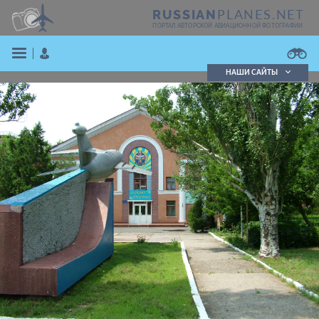
PLANES.NET
RUSSIAN
ПОРТАЛ АВТОРСКОЙ АВИАЦИОННОЙ ФОТОГРАФИИ
НАШИ САЙТЫ
Поиск фотографий
Поиск в реестре
Кратко
Подробно
ВОЙТИ
ЗАРЕГИСТРИРОВАТЬСЯ